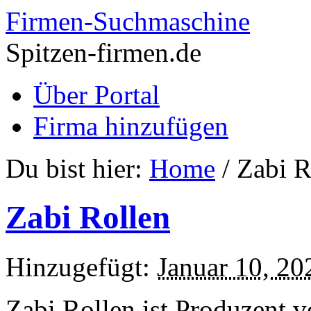
Firmen-Suchmaschine
Spitzen-firmen.de
Über Portal
Firma hinzufügen
Du bist hier:
Home
/
Zabi R
Zabi Rollen
Hinzugefügt:
Januar 10, 20
Zabi Rollen ist
Produzent v